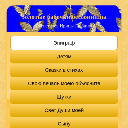
Золотые бабочки бессонницы
Сайт стихов Ирины Любиной
Эпиграф
Детям
Сказки в стихах
Свою печаль моею объясните
Шутки
Свет Души моей
Сыну