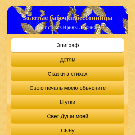
Золотые бабочки бессонницы
Сайт стихов Ирины Любиной
Эпиграф
Детям
Сказки в стихах
Свою печаль моею объясните
Шутки
Свет Души моей
Сыну