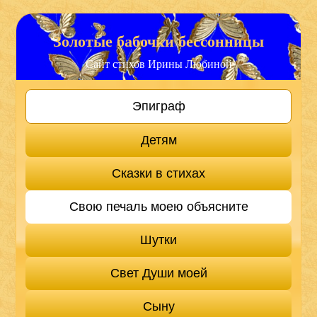
Золотые бабочки бессонницы
Сайт стихов Ирины Любиной
Эпиграф
Детям
Сказки в стихах
Свою печаль моею объясните
Шутки
Свет Души моей
Сыну