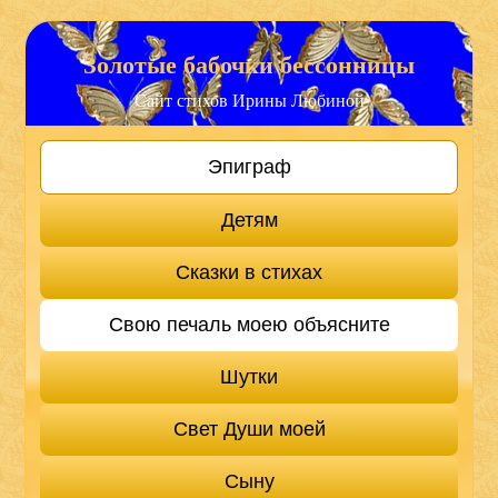
Золотые бабочки бессонницы
Сайт стихов Ирины Любиной
Эпиграф
Детям
Сказки в стихах
Свою печаль моею объясните
Шутки
Свет Души моей
Сыну