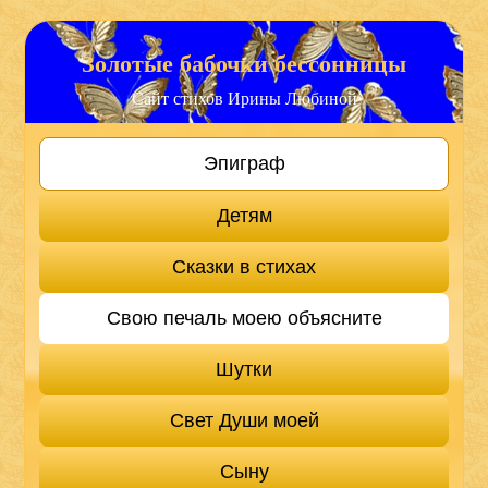
Золотые бабочки бессонницы
Сайт стихов Ирины Любиной
Эпиграф
Детям
Сказки в стихах
Свою печаль моею объясните
Шутки
Свет Души моей
Сыну