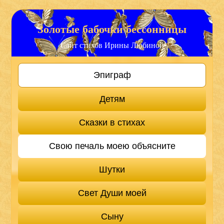
Золотые бабочки бессонницы
Сайт стихов Ирины Любиной
Эпиграф
Детям
Сказки в стихах
Свою печаль моею объясните
Шутки
Свет Души моей
Сыну