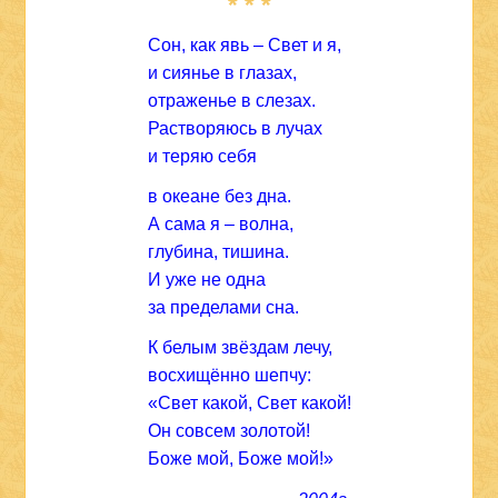
* * *
Сон, как явь – Свет и я,
и сиянье в глазах,
отраженье в слезах.
Растворяюсь в лучах
и теряю себя
в океане без дна.
А сама я – волна,
глубина, тишина.
И уже не одна
за пределами сна.
К белым звёздам лечу,
восхищённо шепчу:
«Свет какой, Свет какой!
Он совсем золотой!
Боже мой, Боже мой!»