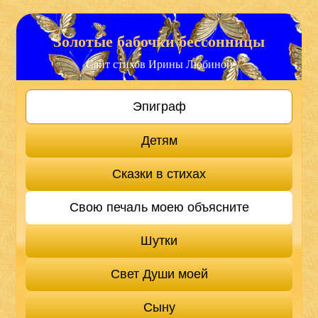
Золотые бабочки бессонницы
Сайт стихов Ирины Любиной
Эпиграф
Детям
Сказки в стихах
Свою печаль моею объясните
Шутки
Свет Души моей
Сыну