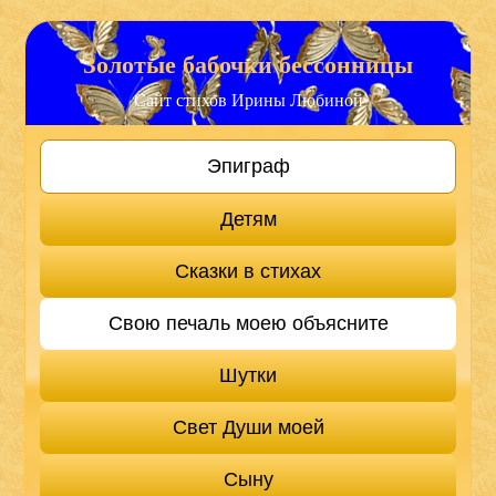
Золотые бабочки бессонницы
Сайт стихов Ирины Любиной
Эпиграф
Детям
Сказки в стихах
Свою печаль моею объясните
Шутки
Свет Души моей
Сыну