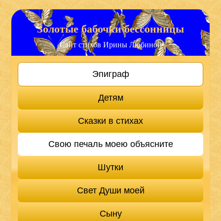
Золотые бабочки бессонницы
Сайт стихов Ирины Любиной
Эпиграф
Детям
Сказки в стихах
Свою печаль моею объясните
Шутки
Свет Души моей
Сыну