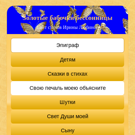
Золотые бабочки бессонницы
Сайт стихов Ирины Любиной
Эпиграф
Детям
Сказки в стихах
Свою печаль моею объясните
Шутки
Свет Души моей
Сыну