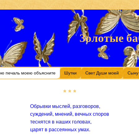
Золотые ба
С
ою печаль моею объясните
Шутки
Свет Души моей
Сыну
* * *
Обрывки мыслей, разговоров,
суждений, мнений, вечных споров
теснятся в наших головах,
царят в рассеянных умах.