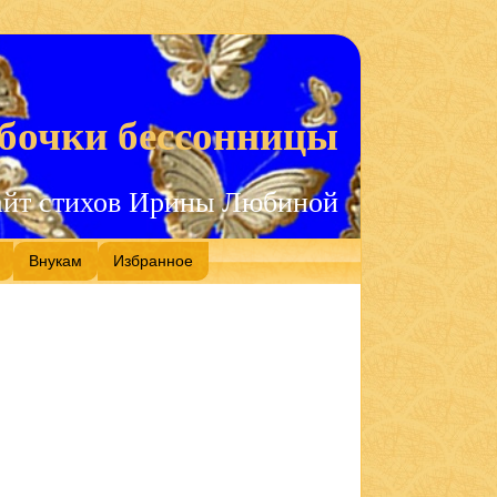
бочки бессонницы
айт стихов Ирины Любиной
Внукам
Избранное