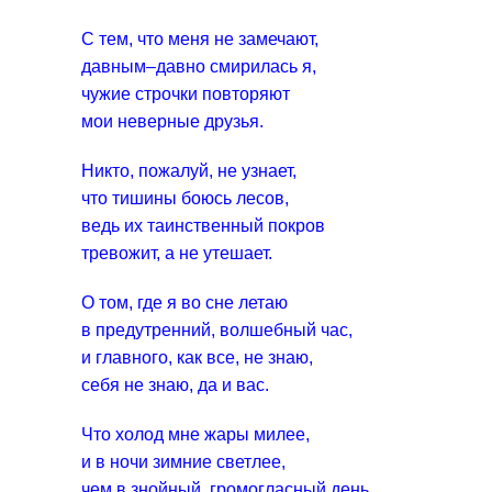
С тем, что меня не замечают,
давным–давно смирилась я,
чужие строчки повторяют
мои неверные друзья.
Никто, пожалуй, не узнает,
что тишины боюсь лесов,
ведь их таинственный покров
тревожит, а не утешает.
О том, где я во сне летаю
в предутренний, волшебный час,
и главного, как все, не знаю,
себя не знаю, да и вас.
Что холод мне жары милее,
и в ночи зимние светлее,
чем в знойный, громогласный день,