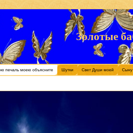
Золотые ба
С
ою печаль моею объясните
Шутки
Свет Души моей
Сыну