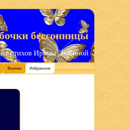
бочки бессонницы
айт стихов Ирины Любиной
Внукам
Избранное