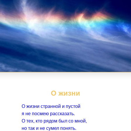
О жизни
О жизни странной и пустой
я не посмею рассказать.
О тех, кто рядом был со мной,
но так и не сумел понять.