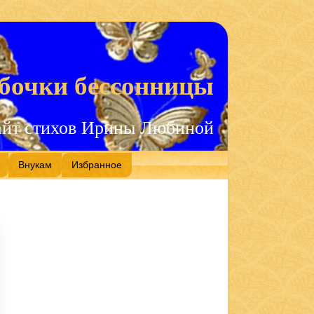
бочки бессонницы
айт стихов Ирины Любиной
Внукам
Избранное