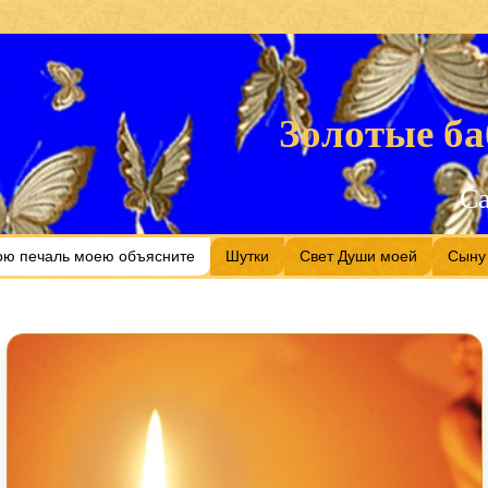
Золотые ба
С
ою печаль моею объясните
Шутки
Свет Души моей
Сыну