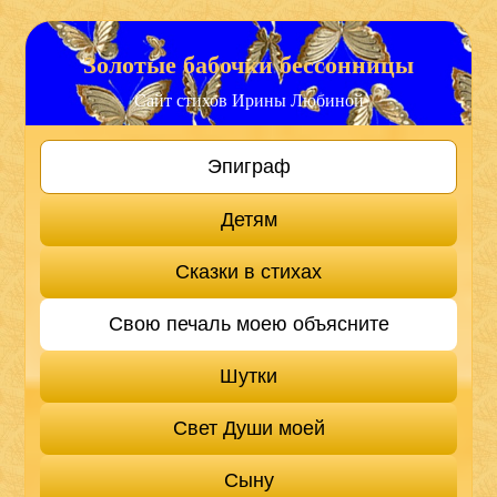
Золотые бабочки бессонницы
Сайт стихов Ирины Любиной
Эпиграф
Детям
Сказки в стихах
Свою печаль моею объясните
Шутки
Свет Души моей
Сыну