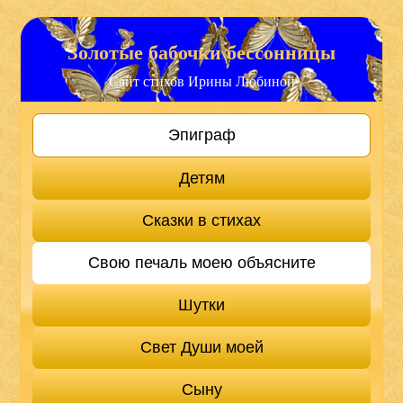
Золотые бабочки бессонницы
Сайт стихов Ирины Любиной
Эпиграф
Детям
Сказки в стихах
Свою печаль моею объясните
Шутки
Свет Души моей
Сыну