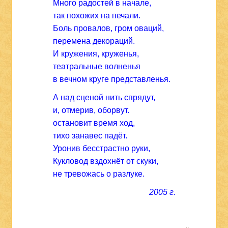
Много радостей в начале,
так похожих на печали.
Боль провалов, гром оваций,
перемена декораций.
И кружения, круженья,
театральные волненья
в вечном круге представленья.
А над сценой нить спрядут,
и, отмерив, оборвут.
остановит время ход,
тихо занавес падёт.
Уронив бесстрастно руки,
Кукловод вздохнёт от скуки,
не тревожась о разлуке.
2005 г.