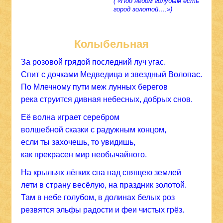
( «Под небом голубым есть
город золотой….»)
Колыбельная
За розовой грядой последний луч угас.
Спит с дочками Медведица и звездный Волопас.
По Млечному пути меж лунных берегов
река струится дивная небесных, добрых снов.
Её волна играет серебром
волшебной сказки с радужным концом,
если ты захочешь, то увидишь,
как прекрасен мир необычайного.
На крыльях лёгких сна над спящею землей
лети в страну весёлую, на праздник золотой.
Там в небе голубом, в долинах белых роз
резвятся эльфы радости и феи чистых грёз.