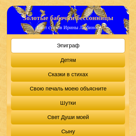
Золотые бабочки бессонницы
Сайт стихов Ирины Любиной
Эпиграф
Детям
Сказки в стихах
Свою печаль моею объясните
Шутки
Свет Души моей
Сыну