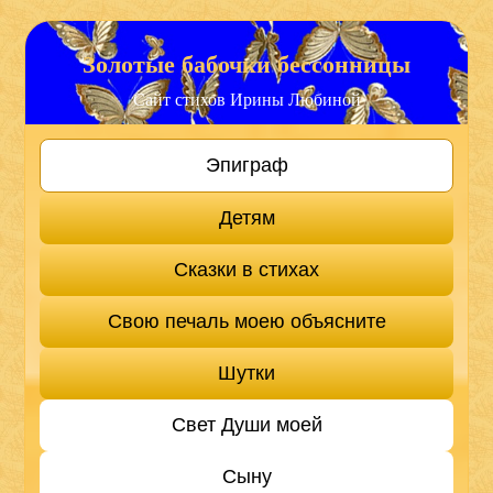
Золотые бабочки бессонницы
Сайт стихов Ирины Любиной
Эпиграф
Детям
Сказки в стихах
Свою печаль моею объясните
Шутки
Свет Души моей
Сыну