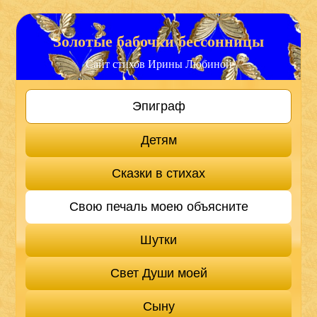
Золотые бабочки бессонницы
Сайт стихов Ирины Любиной
Эпиграф
Детям
Сказки в стихах
Свою печаль моею объясните
Шутки
Свет Души моей
Сыну