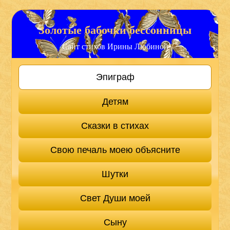
Золотые бабочки бессонницы
Сайт стихов Ирины Любиной
Эпиграф
Детям
Сказки в стихах
Свою печаль моею объясните
Шутки
Свет Души моей
Сыну